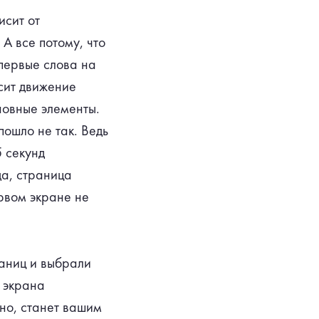
исит от
 А все потому, что
первые слова на
исит движение
сновные элементы.
пошло не так. Ведь
5 секунд
да, страница
рвом экране не
аниц и выбрали
 экрана
жно, станет вашим