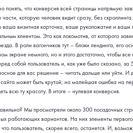
о понять, что конверсия всей страницы напрямую зав
части, которую человек видит сразу, без скроллинга.
о ваша визитная карточка, ваше рукопожатие и ваши 
альным клиентом. Это как локомотив, от которого зав
езда. В роли вагончиков тут – блоки лендинга, его о
ом экране немного, но и этого достаточно, чтобы все 
ред собой пользователь и, как уже было сказано, за 
осное для вас решение – читать дальше или уйти. И 
 сайта может быть крутой, но малейшая ошибка на пе
еть всю ту красоту. В итоге – нулевая конверсия.
равильно? Мы просмотрели около 300 посадочных стр
чных работающих вариантов. На них элементы первого
 что пользователь, скорее всего, останется. И, возмо