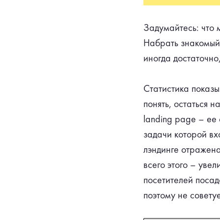
Задумайтесь: что м
Набрать знакомый 
иногда достаточно
Статистика показы
понять, остаться 
landing page – ее
задачи которой вх
лэндинге отражена
всего этого – уве
посетителей посад
поэтому не совету