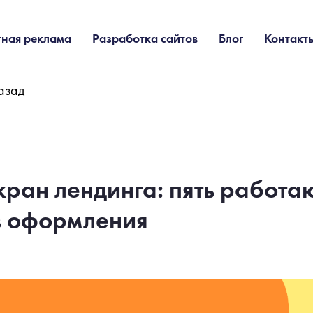
тная реклама
Разработка сайтов
Блог
Контакт
азад
кран лендинга: пять работ
 оформления