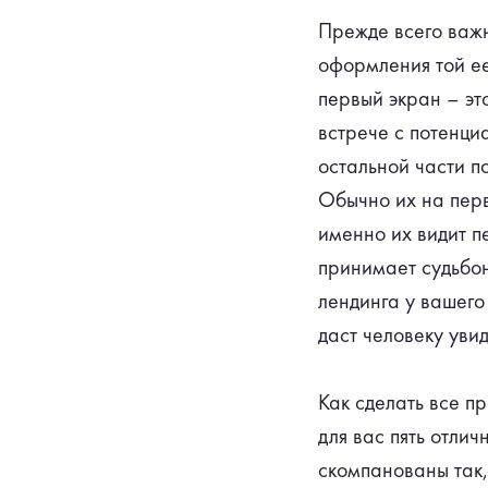
Прежде всего важн
оформления той ее 
первый экран – эт
встрече с потенци
остальной части по
Обычно их на перв
именно их видит пе
принимает судьбон
лендинга у вашего
даст человеку увид
Как сделать все п
для вас пять отли
скомпанованы так,