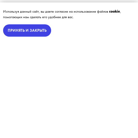
Используя данный сайт, вы даете согласие на использование файлов
cookie
,
помогающих нам сделать его удобнее для вас.
ПРИНЯТЬ И ЗАКРЫТЬ
От слов к делу
Вы читаете блог агентства
Bobmedia
. Мы не только пишем, но