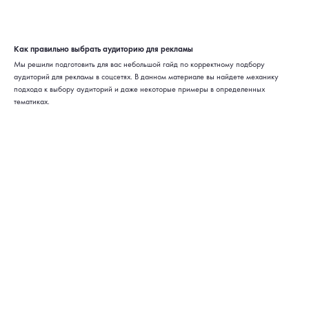
Как правильно выбрать аудиторию для рекламы
Мы решили подготовить для вас небольшой гайд по корректному подбору
аудиторий для рекламы в соцсетях. В данном материале вы найдете механику
подхода к выбору аудиторий и даже некоторые примеры в определенных
тематиках.