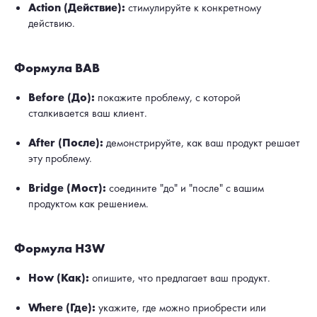
Action (Действие):
стимулируйте к конкретному
действию.
Формула BAB
Before (До):
покажите проблему, с которой
сталкивается ваш клиент.
After (После):
демонстрируйте, как ваш продукт решает
эту проблему.
Bridge (Мост):
соедините "до" и "после" с вашим
продуктом как решением.
Формула H3W
How (Как):
опишите, что предлагает ваш продукт.
Where (Где):
укажите, где можно приобрести или