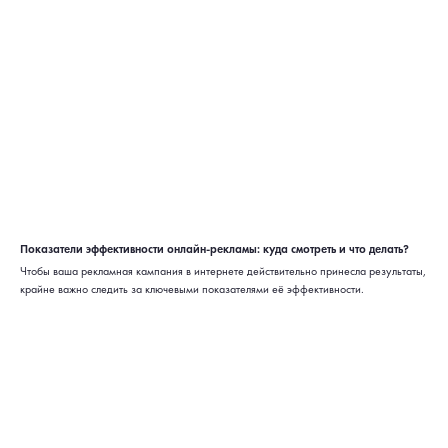
Показатели эффективности онлайн-рекламы: куда смотреть и что делать?
Чтобы ваша рекламная кампания в интернете действительно принесла результаты,
крайне важно следить за ключевыми показателями её эффективности.